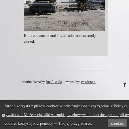
Both comments and trackbacks are currently
closed.
Fruitful theme by
fruitfulcode
Powered by:
WordPress
↑
Strona korzysta z plików cookies w celu funkcjonalnym zgodnie z Polityką
prywatności. Możesz określić warunki przechowywania lub dostępu do plikó
cookies korzystając z pomocy w Twojej przeglądarce.
Zamknij