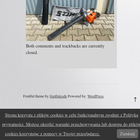
Both comments and trackbacks are currently
closed.
Fruitful theme by
fruitfulcode
Powered by:
WordPress
↑
Strona korzysta z plików cookies w celu funkcjonalnym zgodnie z Polityką
prywatności. Możesz określić warunki przechowywania lub dostępu do plikó
cookies korzystając z pomocy w Twojej przeglądarce.
Zamknij