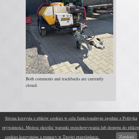
Both comments and trackbacks are currently
closed.
Strona korzysta z plików cookies w celu funkcjonalnym zgodnie z Polityką
prywatności. Możesz określić warunki przechowywania lub dostępu do plikó
Fruitful theme by
fruitfulcode
Powered by:
WordPress
↑
cookies korzystając z pomocy w Twojej przeglądarce.
Zamknij