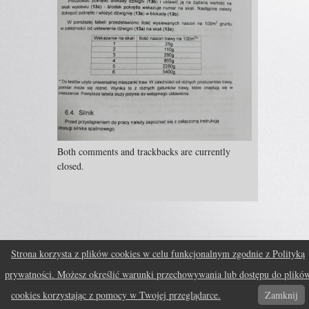
Both comments and trackbacks are currently
closed.
Strona korzysta z plików cookies w celu funkcjonalnym zgodnie z Polityką
Fruitful theme by
fruitfulcode
Powered by:
WordPress
↑
prywatności. Możesz określić warunki przechowywania lub dostępu do plikó
cookies korzystając z pomocy w Twojej przeglądarce.
Zamknij