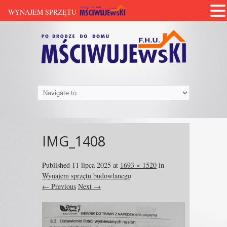
WYNAJEM SPRZĘTU
IMG_1408
Published
11 lipca 2025
at
1693 × 1520
in
Wynajem sprzętu budowlanego
← Previous
Next →