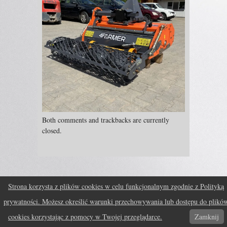
Both comments and trackbacks are currently
closed.
Strona korzysta z plików cookies w celu funkcjonalnym zgodnie z Polityką
prywatności. Możesz określić warunki przechowywania lub dostępu do plikó
Fruitful theme by
fruitfulcode
Powered by:
WordPress
↑
cookies korzystając z pomocy w Twojej przeglądarce.
Zamknij