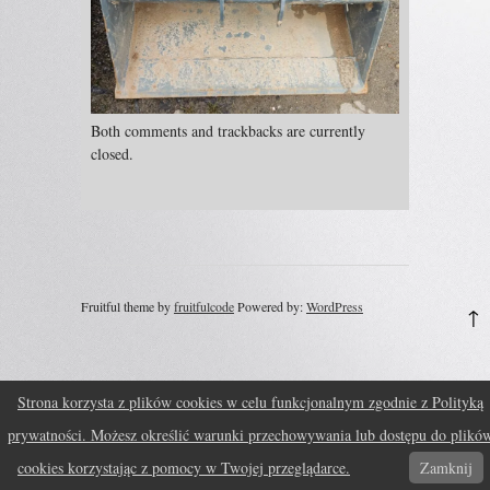
Both comments and trackbacks are currently
closed.
Fruitful theme by
fruitfulcode
Powered by:
WordPress
↑
Strona korzysta z plików cookies w celu funkcjonalnym zgodnie z Polityką
prywatności. Możesz określić warunki przechowywania lub dostępu do plikó
cookies korzystając z pomocy w Twojej przeglądarce.
Zamknij