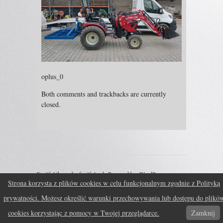
oplus_0
Both comments and trackbacks are currently
closed.
Fruitful theme by
fruitfulcode
Powered by:
WordPress
↑
Strona korzysta z plików cookies w celu funkcjonalnym zgodnie z Polityką
prywatności. Możesz określić warunki przechowywania lub dostępu do plikó
cookies korzystając z pomocy w Twojej przeglądarce.
Zamknij