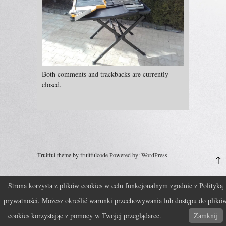
Both comments and trackbacks are currently
closed.
Fruitful theme by
fruitfulcode
Powered by:
WordPress
↑
Strona korzysta z plików cookies w celu funkcjonalnym zgodnie z Polityką
prywatności. Możesz określić warunki przechowywania lub dostępu do plikó
cookies korzystając z pomocy w Twojej przeglądarce.
Zamknij